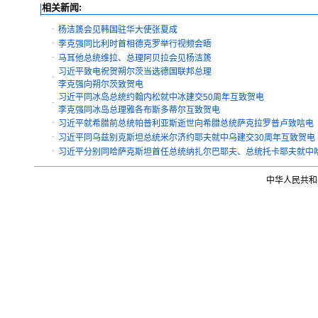
相关新闻:
·
杨洁篪会见韩国驻华大使张夏成
·
李克强同比利时首相德克罗举行视频会晤
·
马耳他总统维拉、总理阿贝拉会见杨洁篪
习近平致电祝贺朔尔茨当选德国联邦总理
·
李克强向朔尔茨致贺电
习近平同冰岛总统约翰内松就中冰建交50周年互致贺电
·
李克强同冰岛总理雅各布斯多蒂尔互致贺电
·
习近平就希腊前总统帕普利亚斯逝世向希腊总统萨克拉罗普卢致唁电
·
习近平同乌兹别克斯坦总统米尔济约耶夫就中乌建交30周年互致贺电
·
习近平分别同哈萨克斯坦首任总统纳扎尔巴耶夫、总统托卡耶夫就中哈
中华人民共和