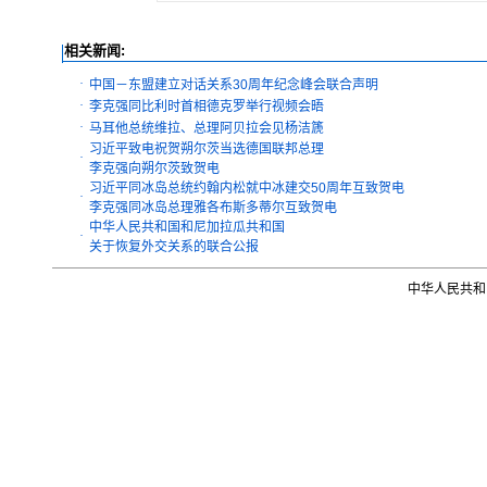
相关新闻:
·
中国－东盟建立对话关系30周年纪念峰会联合声明
·
李克强同比利时首相德克罗举行视频会晤
·
马耳他总统维拉、总理阿贝拉会见杨洁篪
习近平致电祝贺朔尔茨当选德国联邦总理
·
李克强向朔尔茨致贺电
习近平同冰岛总统约翰内松就中冰建交50周年互致贺电
·
李克强同冰岛总理雅各布斯多蒂尔互致贺电
中华人民共和国和尼加拉瓜共和国
·
关于恢复外交关系的联合公报
中华人民共和