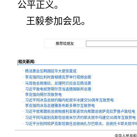
公平正义。
王毅参加会见。
推荐给朋友
相关新闻:
·
杨洁篪会见韩国驻华大使张夏成
·
李克强同比利时首相德克罗举行视频会晤
·
马耳他总统维拉、总理阿贝拉会见杨洁篪
习近平致电祝贺朔尔茨当选德国联邦总理
·
李克强向朔尔茨致贺电
习近平同冰岛总统约翰内松就中冰建交50周年互致贺电
·
李克强同冰岛总理雅各布斯多蒂尔互致贺电
·
习近平就希腊前总统帕普利亚斯逝世向希腊总统萨克拉罗普卢致唁电
·
习近平同乌兹别克斯坦总统米尔济约耶夫就中乌建交30周年互致贺电
·
习近平分别同哈萨克斯坦首任总统纳扎尔巴耶夫、总统托卡耶夫就中哈
中华人民共和