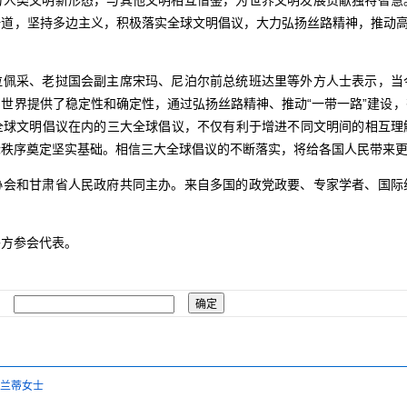
为人类文明新形态，与其他文明相互借鉴，为世界文明发展贡献独特智慧
道，坚持多边主义，积极落实全球文明倡议，大力弘扬丝路精神，推动高
。
拉佩采、老挝国会副主席宋玛、尼泊尔前总统班达里等外方人士表示，当
世界提供了稳定性和确定性，通过弘扬丝路精神、推动“一带一路”建设
全球文明倡议在内的三大全球倡议，不仅有利于增进不同文明间的相互理
际秩序奠定坚实基础。相信三大全球倡议的不断落实，将给各国人民带来
协会和甘肃省人民政府共同主办。来自多国的政党政要、专家学者、国际
外方参会代表。
·兰蒂女士