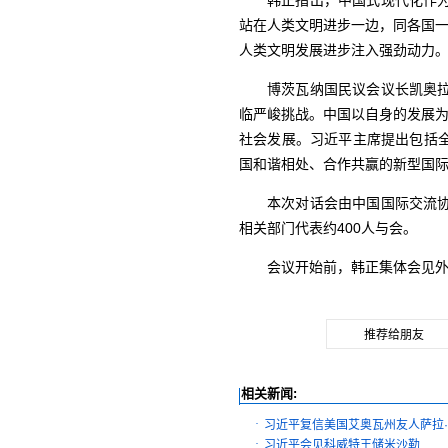
韩正指出，中国式现代化作
站在人类文明进步一边，同各国一
人类文明发展进步注入强劲动力
博茨瓦纳国民议会议长凯奥
临严峻挑战。中国以自身的发展为
社会发展。习近平主席提出包括
国和谐相处、合作共赢的新型国
本次对话会由中国国际交流
相关部门代表约400人与会。
会议开始前，韩正集体会见
推荐给朋友
相关新闻:
·
习近平复信美国艾奥瓦州友人萨拉
·
习近平会见科威特王储米沙勒