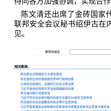
待同各方加强协调，实现合作
陈文清还出席了金砖国家
联邦安全会议秘书绍伊古在
见。
推荐给朋友
相关新闻:
·
杨洁篪会见韩国驻华大使张夏成
·
李克强同比利时首相德克罗举行视频会晤
·
马耳他总统维拉、总理阿贝拉会见杨洁篪
习近平致电祝贺朔尔茨当选德国联邦总理
·
李克强向朔尔茨致贺电
习近平同冰岛总统约翰内松就中冰建交50周年互致贺电
·
李克强同冰岛总理雅各布斯多蒂尔互致贺电
·
习近平就希腊前总统帕普利亚斯逝世向希腊总统萨克拉罗普卢致唁电