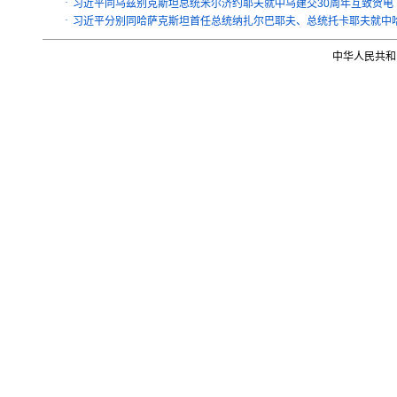
·
习近平同乌兹别克斯坦总统米尔济约耶夫就中乌建交30周年互致贺电
·
习近平分别同哈萨克斯坦首任总统纳扎尔巴耶夫、总统托卡耶夫就中哈
中华人民共和