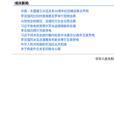
相关新闻:
·
中国－东盟建立对话关系30周年纪念峰会联合声明
·
李克强同比利时首相德克罗举行视频会晤
·
马耳他总统维拉、总理阿贝拉会见杨洁篪
习近平致电祝贺朔尔茨当选德国联邦总理
·
李克强向朔尔茨致贺电
习近平同冰岛总统约翰内松就中冰建交50周年互致贺电
·
李克强同冰岛总理雅各布斯多蒂尔互致贺电
中华人民共和国和尼加拉瓜共和国
·
关于恢复外交关系的联合公报
中华人民共和