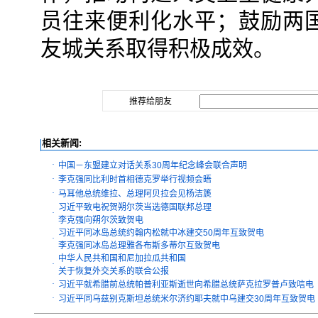
员往来便利化水平；鼓励两
友城关系取得积极成效。
推荐给朋友
相关新闻:
·
中国－东盟建立对话关系30周年纪念峰会联合声明
·
李克强同比利时首相德克罗举行视频会晤
·
马耳他总统维拉、总理阿贝拉会见杨洁篪
习近平致电祝贺朔尔茨当选德国联邦总理
·
李克强向朔尔茨致贺电
习近平同冰岛总统约翰内松就中冰建交50周年互致贺电
·
李克强同冰岛总理雅各布斯多蒂尔互致贺电
中华人民共和国和尼加拉瓜共和国
·
关于恢复外交关系的联合公报
·
习近平就希腊前总统帕普利亚斯逝世向希腊总统萨克拉罗普卢致唁电
·
习近平同乌兹别克斯坦总统米尔济约耶夫就中乌建交30周年互致贺电