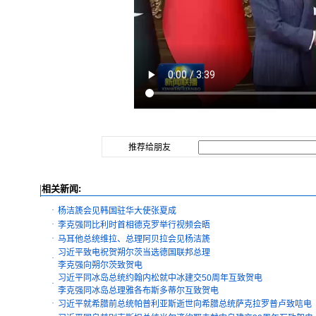
推荐给朋友
相关新闻:
·
杨洁篪会见韩国驻华大使张夏成
·
李克强同比利时首相德克罗举行视频会晤
·
马耳他总统维拉、总理阿贝拉会见杨洁篪
习近平致电祝贺朔尔茨当选德国联邦总理
·
李克强向朔尔茨致贺电
习近平同冰岛总统约翰内松就中冰建交50周年互致贺电
·
李克强同冰岛总理雅各布斯多蒂尔互致贺电
·
习近平就希腊前总统帕普利亚斯逝世向希腊总统萨克拉罗普卢致唁电