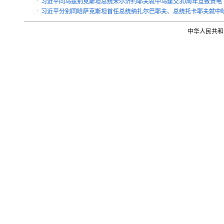
·
习近平同乌兹别克斯坦总统米尔济约耶夫就中乌建交30周年互致贺电
·
习近平分别同哈萨克斯坦首任总统纳扎尔巴耶夫、总统托卡耶夫就中哈
中华人民共和