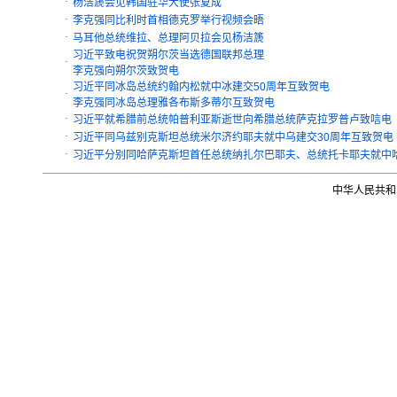
·
杨洁篪会见韩国驻华大使张夏成
·
李克强同比利时首相德克罗举行视频会晤
·
马耳他总统维拉、总理阿贝拉会见杨洁篪
习近平致电祝贺朔尔茨当选德国联邦总理
·
李克强向朔尔茨致贺电
习近平同冰岛总统约翰内松就中冰建交50周年互致贺电
·
李克强同冰岛总理雅各布斯多蒂尔互致贺电
·
习近平就希腊前总统帕普利亚斯逝世向希腊总统萨克拉罗普卢致唁电
·
习近平同乌兹别克斯坦总统米尔济约耶夫就中乌建交30周年互致贺电
·
习近平分别同哈萨克斯坦首任总统纳扎尔巴耶夫、总统托卡耶夫就中哈
中华人民共和