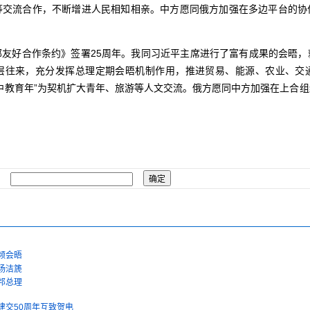
等交流合作，不断增进人民相知相亲。中方愿同俄方加强在多边平台的协
邻友好合作条约》签署25周年。我同习近平主席进行了富有成果的会晤，
层往来，充分发挥总理定期会晤机制作用，推进贸易、能源、农业、交
中教育年”为契机扩大青年、旅游等人文交流。俄方愿同中方加强在上合
频会晤
杨洁篪
邦总理
建交50周年互致贺电