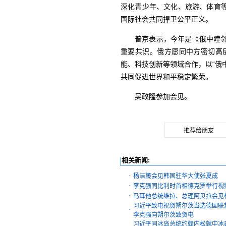
深化青少年、文化、旅游、体育
国际社会共同捍卫公平正义。
普京表示，今年是《俄中睦
重要共识。俄方愿同中方密切高
能、科技创新等领域合作，以“俄
共同促进世界和平稳定繁荣。
吴政隆参加会见。
推荐给朋友
相关新闻:
·
杨洁篪会见韩国驻华大使张夏成
·
李克强同比利时首相德克罗举行视
·
马耳他总统维拉、总理阿贝拉会见
习近平致电祝贺朔尔茨当选德国联
·
李克强向朔尔茨致贺电
习近平同冰岛总统约翰内松就中冰