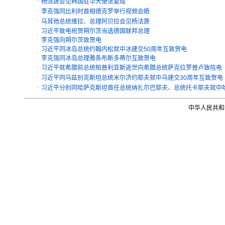
·
杨洁篪会见韩国驻华大使张夏成
·
李克强同比利时首相德克罗举行视频会晤
·
马耳他总统维拉、总理阿贝拉会见杨洁篪
习近平致电祝贺朔尔茨当选德国联邦总理
·
李克强向朔尔茨致贺电
习近平同冰岛总统约翰内松就中冰建交50周年互致贺电
·
李克强同冰岛总理雅各布斯多蒂尔互致贺电
·
习近平就希腊前总统帕普利亚斯逝世向希腊总统萨克拉罗普卢致唁电
·
习近平同乌兹别克斯坦总统米尔济约耶夫就中乌建交30周年互致贺电
·
习近平分别同哈萨克斯坦首任总统纳扎尔巴耶夫、总统托卡耶夫就中哈
中华人民共和