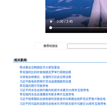
推荐给朋友
相关新闻:
·
杨洁篪会见韩国驻华大使张夏成
·
李克强同比利时首相德克罗举行视频会晤
·
马耳他总统维拉、总理阿贝拉会见杨洁篪
习近平致电祝贺朔尔茨当选德国联邦总理
·
李克强向朔尔茨致贺电
习近平同冰岛总统约翰内松就中冰建交50周年互致贺电
·
李克强同冰岛总理雅各布斯多蒂尔互致贺电
·
习近平就希腊前总统帕普利亚斯逝世向希腊总统萨克拉罗普卢致唁电
·
习近平同乌兹别克斯坦总统米尔济约耶夫就中乌建交30周年互致贺电