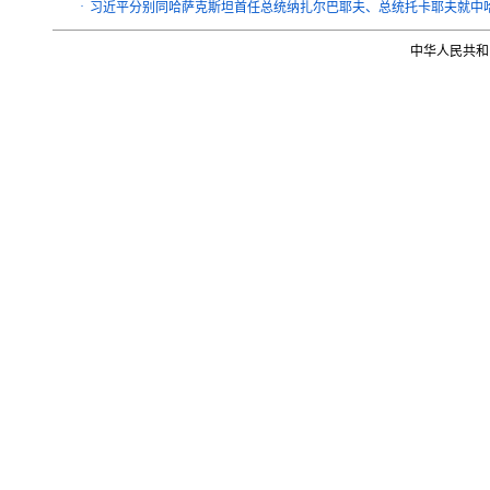
·
习近平分别同哈萨克斯坦首任总统纳扎尔巴耶夫、总统托卡耶夫就中哈
中华人民共和