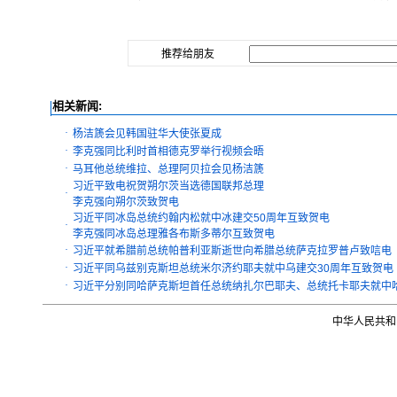
推荐给朋友
相关新闻:
·
杨洁篪会见韩国驻华大使张夏成
·
李克强同比利时首相德克罗举行视频会晤
·
马耳他总统维拉、总理阿贝拉会见杨洁篪
习近平致电祝贺朔尔茨当选德国联邦总理
·
李克强向朔尔茨致贺电
习近平同冰岛总统约翰内松就中冰建交50周年互致贺电
·
李克强同冰岛总理雅各布斯多蒂尔互致贺电
·
习近平就希腊前总统帕普利亚斯逝世向希腊总统萨克拉罗普卢致唁电
·
习近平同乌兹别克斯坦总统米尔济约耶夫就中乌建交30周年互致贺电
·
习近平分别同哈萨克斯坦首任总统纳扎尔巴耶夫、总统托卡耶夫就中哈
中华人民共和