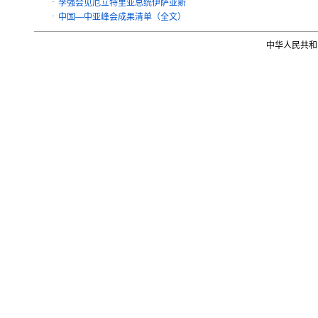
·
李强会见厄立特里亚总统伊萨亚斯
·
中国—中亚峰会成果清单（全文）
中华人民共和