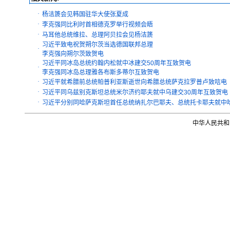
·
杨洁篪会见韩国驻华大使张夏成
·
李克强同比利时首相德克罗举行视频会晤
·
马耳他总统维拉、总理阿贝拉会见杨洁篪
习近平致电祝贺朔尔茨当选德国联邦总理
·
李克强向朔尔茨致贺电
习近平同冰岛总统约翰内松就中冰建交50周年互致贺电
·
李克强同冰岛总理雅各布斯多蒂尔互致贺电
·
习近平就希腊前总统帕普利亚斯逝世向希腊总统萨克拉罗普卢致唁电
·
习近平同乌兹别克斯坦总统米尔济约耶夫就中乌建交30周年互致贺电
·
习近平分别同哈萨克斯坦首任总统纳扎尔巴耶夫、总统托卡耶夫就中哈
中华人民共和