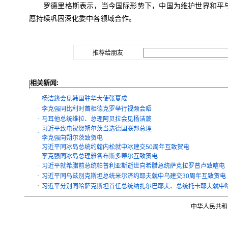
罗德里格斯表示，当今国际形势下，中国为维护世界和平
愿持续巩固深化委中各领域合作。
推荐给朋友
相关新闻:
·
杨洁篪会见韩国驻华大使张夏成
·
李克强同比利时首相德克罗举行视频会晤
·
马耳他总统维拉、总理阿贝拉会见杨洁篪
习近平致电祝贺朔尔茨当选德国联邦总理
·
李克强向朔尔茨致贺电
习近平同冰岛总统约翰内松就中冰建交50周年互致贺电
·
李克强同冰岛总理雅各布斯多蒂尔互致贺电
·
习近平就希腊前总统帕普利亚斯逝世向希腊总统萨克拉罗普卢致唁电
·
习近平同乌兹别克斯坦总统米尔济约耶夫就中乌建交30周年互致贺电
·
习近平分别同哈萨克斯坦首任总统纳扎尔巴耶夫、总统托卡耶夫就中哈
中华人民共和