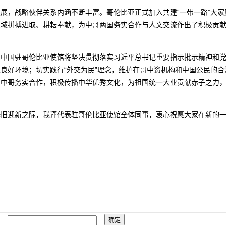
展，战略伙伴关系内涵不断丰富。哥伦比亚正式加入共建“一带一路”大
领域拼搏进取、耕耘奉献，为中哥两国务实合作与人文交流作出了积极贡
之年。中国驻哥伦比亚使馆将坚决贯彻落实习近平总书记重要指示批示精神和
良好环境；切实践行“外交为民”理念，维护在哥中资机构和中国公民的
与中哥务实合作，积极传播中华优秀文化，为祖国统一大业贡献赤子之力
辞旧迎新之际，我谨代表驻哥伦比亚使馆全体同事，衷心祝愿大家在新的