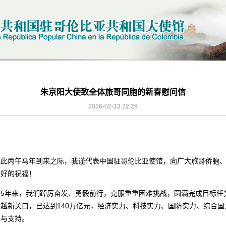
朱京阳大使致全体旅哥同胞的新春慰问信
2026-02-13 22:29
值此丙午马年到来之际，我谨代表中国驻哥伦比亚使馆，向广大旅哥侨胞
美好的祝福！
之年。5年来，我们踔厉奋发、勇毅前行，克服重重困难挑战，圆满完成目标
越新关口，已达到140万亿元，经济实力、科技实力、国防实力、综合
心与支持。