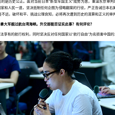
判的是历史公正。面对当前日本“新型军国主义”成势为患，重温东京审判
国家和人民一道，坚决抵制任何企图为侵略翻案的行径，严正告诫日本右翼
鉴不远，破坏和平、挑战公理良知，必将再次遭到历史的清算和正义的审
加拿大军舰过航台湾海峡。外交部能否证实此事？有何评论？
法享有的航行权利，同时坚决反对任何国家以“航行自由”为名损害中国的