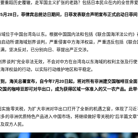
否要重蹈历史覆辙，走军国主义扩张的老路？包括日本民众在内的全世界
5月28日，菲律宾总统访日期间，日菲发表联合声明宣布正式启动日菲
海域位于中国台湾岛以东。根据中国国内法和包括《联合国海洋法公约》
自启动所谓海域划界谈判，严重侵害中方海洋权益，严重违反包括《联合
不满，坚决反对，已分别向日、菲提出严正交涉。
划界谈判”完全非法无效，不会对中方在台湾岛以东海域的权利主张及行
方海洋权益的行动，以实际行动维护地区和平稳定。
到，海关总署宣布，自今年7月20日起，将对所有非洲建交国咖啡豆全
洲建交国的咖啡豆即可对华出口，成为获得区域一体准入的又一农产品。此
全面实施零关税，为扩大非洲对华出口打开了全新的机遇之窗，体现了习近
多的非洲优质特色产品进入中国市场，将继续做好零关税的“后半篇文章”
惠及双方人民。