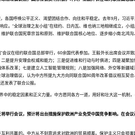
织，各国呼唤公平正义、渴望团结合作、向往和平稳定。去年9月，习近平
持响应。“全球治理之友小组”在纽约、日内瓦、维也纳三地相继成立，小
、维护联合国宪章宗旨和原则、维护联合国核心地位、逐步缩小南北鸿沟
小组”会议在纽约联合国总部举行，60余国代表参加。王毅外长出席会议并
；二是提升安理会权威和能力；三是促进维和行动与时俱进；四是凝聚加
融体系改革；七是建立人工智能管理规则；八是加强网络、外空等新疆域
全球治理倡议，认为中方所提九大方向同联合国80周年改革倡议相互契合
议还发表了联合公报。
世界中的稳定因素和正义力量。中方愿同各方一道，用好和壮大这一机制
天将举行会议，预计将出台措施保护欧洲产业免受中国竞争影响。在会议
是互利共赢的。中方从不刻意追求对欧洲的贸易顺差。保护主义只会损害