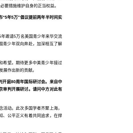
取必要措施维护自身的正当权益。
“5年5万”倡议提前两年半时间实
“5年邀请5万名美国青少年来华交流
国青少年双向奔赴，加深相互了解
和希望。期待更多中美青少年接过
发展作出新的贡献。
判开庭80周年国际研讨会。来自中
京审判开展研讨。请问中方对此有
念活动。此次多国学者齐聚上海，
知、公平正义有着共同追求，在捍