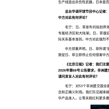
生产线造出杀伤性武器，日本是
总台华语环球节目中心记者：
中方对此有何评论？
毛宁：日、菲宣布的拟划界
专属经济区和大陆架。日、菲擅
际关系基本准则，中方对此强烈
中方郑重声明，日、菲所谓“
敦促日、菲立即停止任何侵害中
《北京日报》记者：我们注意
2026年第68号公告要求，非
请问发言人对此有何评论？
毛宁：对53个非洲建交国
念和正确义利观。我们乐见越来越
华产品准入，让零关税红利更多