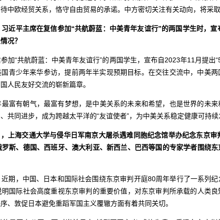
看待中欧经贸关系，恪守自由贸易的承诺。中方密切关注有关动向，将采
习近平主席在复信参加“共航蔚蓝：中美青年友谊行”的两国学生时，宣布
关情况？
加“共航蔚蓝：中美青年友谊行”的两国学生，宣布自2023年11月提出
名美国青少年来华参访，提前两年半实现预期目标。在交往交流中，中美两
两国人民友好交流的崭新篇章。
年最富有朝气，最富有梦想，是中美关系的未来和希望，也是世界的未来
、共同进步，成为跨越太平洋的“友谊使者”，为中美关系稳定健康可持续
9日，上海交通大学与侵华日军南京大屠杀遇难同胞纪念馆举办纪念东京审
俄罗斯、德国、西班牙、澳大利亚、新西兰、巴西等国的专家学者围绕东
。近期，中国、日本和国际社会围绕东京审判开庭80周年举行了一系列纪
说明国际社会高度重视东京审判的重要价值，对东京审判所承载的人类良
秩序、敦促日本避免重蹈军国主义覆辙方面有着共同关切。