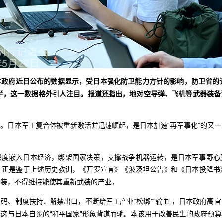
本政府近日公布的数据显示，受日本强化防卫能力方针的影响，防卫省的订
一半，这一数据格外引人注目。报道还指出，地对空导弹、飞机等武器装
。日本军工复合体被重新激活并迅速崛起，是日本加速“再军事化”的又
深度嵌入日本经济，绑架国家决策，支撑战争机器运转，是日本军事野心
。正是鉴于上述历史教训，《开罗宣言》《波茨坦公告》和《日本投降书
武装，不得维持能使其重新武装的产业。
码、制度扶持、解禁出口，不断给军工产业“松绑”“输血”，日本政府高
这与日本自诩的“和平国家”形象背道而驰。本该用于改善民生的政府预