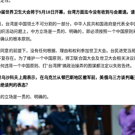
确定性。
9届世界卫生大会将于5月18日开幕，台湾方面迄今没有收到与会邀请。
国，台湾是中国领土不可分割的一部分，中华人民共和国政府是代表全中
织活动问题上，中方立场是一贯的、明确的，即必须按照一个中国原则来
议确认的根本原则。
同意的前提下，没有任何根据、理由和权利参加世卫大会。台民进党当局
不复存在。为了维护一个中国原则，捍卫联合国大会及世卫大会相关决议
何违背一个中国原则、打“台湾牌”搞政治操弄的图谋都注定以失败告终。
理乌沙科夫上周表示，在乌克兰从顿巴斯地区撤军前，美俄乌三方谈判毫
拒绝谈判的表态？
上的立场是一贯的、明确的。