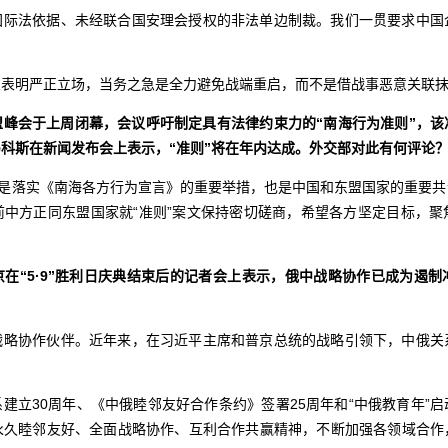
国际法依据、未经联合国安理会授权的非法单边制裁。我们一贯要求中国
次表明严正立场，当务之急是全力避免战端重启，而不是借战事恶意关联
盟峰会于上周闭幕，会议呼吁制定具有法律约束力的“南海行为准则”，该
科斯在新闻发布会上表示，“准则”将在年内达成。外交部对此有何评论
”是落实《南海各方行为宣言》的重要举措，也是中国和东盟国家的重要
前中方正同东盟国家就“准则”案文保持密切磋商，希望各方坚定目标，聚
在“5·9”胜利日庆典结束后的记者会上表示，俄中战略协作已成为遏
战略协作伙伴。近年来，在习近平主席和普京总统的战略引领下，中俄关
建立30周年、《中俄睦邻友好合作条约》签署25周年和“中俄教育年”
永久睦邻友好、全面战略协作、互利合作共赢精神，不断加强各领域合作