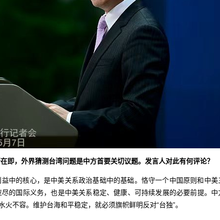
晤在即，外界猜测台湾问题是中方首要关切议题。发言人对此有何评论？
利益中的核心，是中美关系政治基础中的基础。恪守一个中国原则和中美
应尽的国际义务，也是中美关系稳定、健康、可持续发展的必要前提。中
平水火不容。维护台海和平稳定，就必须旗帜鲜明反对“台独”。