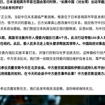
7日，日本首相高市早苗在国会答问时称，“如果中国（对台湾）出动军
方对此有何评论？
严正立场。当前中日关系面临严重困难，根源在于日本首相高市早苗发表
对方、恪守共识的基础上。日方如果真心想改善中日关系，就应恪守中日
日关系政治基础。我们敦促日本执政当局正视问题根源，反思纠错，为中
本周，美国非法轰炸并入侵委内瑞拉已满4个月。此次行动导致100多人
押在纽约。此后，委人民多次走上街头要求释放其领导人。中国政府对事
对委内瑞拉实施军事打击，并强行控制马杜罗总统夫妇，这种霸权行径
稳定，中方坚决反对。我们将一如既往支持委内瑞拉维护自身主权、尊严
国参议员戴安斯今天在北京会谈。中方是否就美国和伊朗达成持久和平协
利用核能的权利，在今天的会谈中中方是否重申此事？中方是否敦促美方
国参议员戴安斯先生，我们会发布相关消息稿，请你继续保持关注。