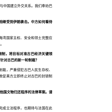
上与中国建立外交关系。我们奉劝巴
相继受到伊朗袭击。中方如何看待
海湾国家主权、安全和领土完整应
延。
限制，将目标对准古巴经济关键领
价针对古巴的新一轮制裁？
制裁，严重侵犯古巴人民生存权、
敦促美方立即终止对古巴的封锁制
获他国文物归还程序的法律草案。请
完成立法程序，也期待与法国在此