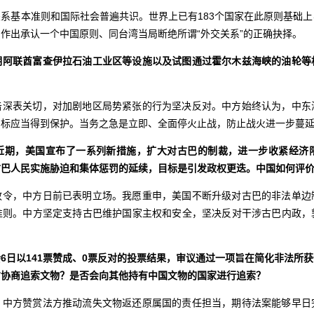
系基本准则和国际社会普遍共识。世界上已有183个国家在此原则基础
作出承认一个中国原则、同台湾当局断绝所谓“外交关系”的正确抉择。
期阿联酋富查伊拉石油工业区等设施以及试图通过霍尔木兹海峡的油轮等
击深表关切，对加剧地区局势紧张的行为坚决反对。中方始终认为，中东
目标应当得到保护。当务之急是立即、全面停火止战，防止战火进一步蔓
近期，美国宣布了一系列新措施，扩大对古巴的制裁，进一步收紧经济
古巴人民实施胁迫和集体惩罚的延续，目标是引发政权更迭。中国如何评
政令，中方日前已表明立场。我愿重申，美国不断升级对古巴的非法单边
准则。中方坚定支持古巴维护国家主权和安全，坚决反对干涉古巴内政，
6日以141票赞成、0票反对的投票结果，审议通过一项旨在简化非法所
方协商追索文物？是否会向其他持有中国文物的国家进行追索？
。中方赞赏法方推动流失文物返还原属国的责任担当，期待法案能够早日