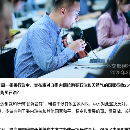
普周一签署行政令，宣布将对自委内瑞拉购买石油和天然气的国家征收25
委购买石油？
边制裁和所谓“长臂管辖”，粗暴干涉其他国家内政，中方对此坚决反对
裁，多做有利于委内瑞拉和其他国家和平、稳定和发展的事。贸易战、关
意到，联合国副秘书长莱德在中方主办的一场研讨会上，强调了中国对支