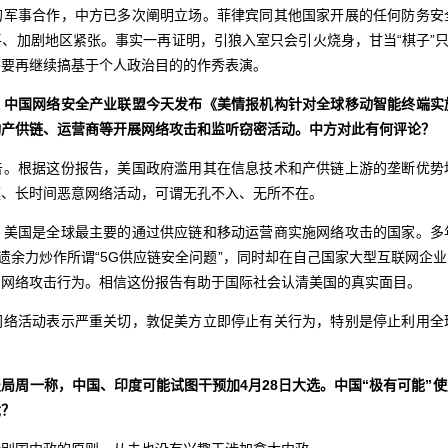
的军事合作，中方已多次阐明立场。菲律宾同其他国家开展的任何防务安
、加剧地区紧张。事实一再证明，引狼入室只会引火烧身，甘当“棋子”只
不要再继续搞基于个人政治目的的作秀表演。
，中国网络安全产业联盟今天发布《美情报机构针对全球移动智能终端实
动产供链、运营商等开展网络攻击和监听窃密活动。中方对此有何评论？
告。根据这份报告，美国政府滥用其在信息技术和产供链上游的垄断优势
模、长时间恶意网络活动，可谓无孔不入、无所不在。
，美国是全球最主要的通过供应链和移动运营商实施网络攻击的国家。多
不遗余力炒作所谓“5G供应链安全问题”，同时却在自己国家大型互联网企
身网络攻击行为。相信这份报告有助于国际社会认清美国的真实面目。
网络活动表示严重关切，敦促美方立即停止有关行为，特别是停止利用全
。
报局周一称，中国
、印度可能试图干预加4月28日大选。中国“极有可能”
忧？