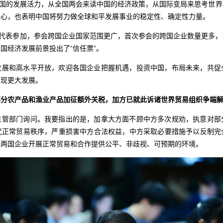
中国的发展活力，从全国两会来读中国的经济政策，从国际变局来思考世
决心，也表明中国将努力做全球和平发展事业的稳定性、确定性力量。
方代表参加，参会跨国企业国家范围更广，首次参会的跨国企业数量更多
国经济发展前景投出了“信任票”。
发展和高水平开放，欢迎各国企业把握机遇，投资中国，布局未来，共促
实现更大发展。
部分农产品和渔业产品加征额外关税，加方已就此诉诸世界贸易组织争端
主管部门询问。我要指出的是，加拿大方面不顾中方多次规劝，执意对部
扰正常贸易秩序，严重损害中方合法权益，中方采取必要措施予以反制完
为两国企业开展正常贸易和合作提供公平、非歧视、可预期的环境。